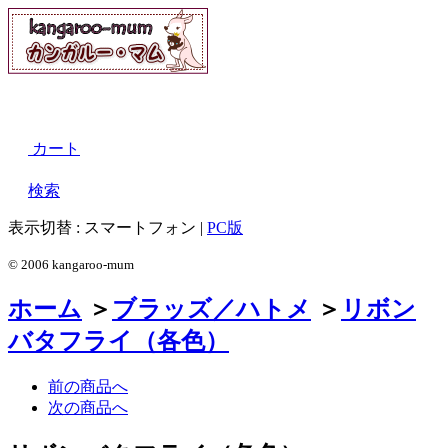
カート
検索
表示切替 :
スマートフォン
|
PC版
© 2006 kangaroo-mum
ホーム
＞
ブラッズ／ハトメ
＞
リボン
バタフライ（各色）
前の商品へ
次の商品へ