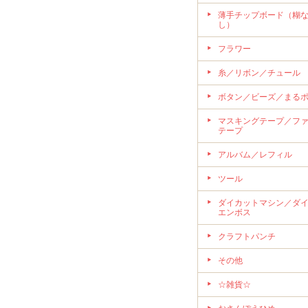
薄手チップボード（糊
し）
フラワー
糸／リボン／チュール
ボタン／ビーズ／まる
マスキングテープ／フ
テープ
アルバム／レフィル
ツール
ダイカットマシン／ダ
エンボス
クラフトパンチ
その他
☆雑貨☆