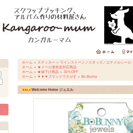
ホーム
ステッカー
ラインストーン／スタッズ／エナメルシール
＞
＞
ホーム
★メール便発送対応商品
＞
ホーム
★値下げ商品
30％OFF
＞
＞
ホーム
▼▼▼ブランドでさがす
Bo Bunny
＞
＞
Welcome Home ジュエル