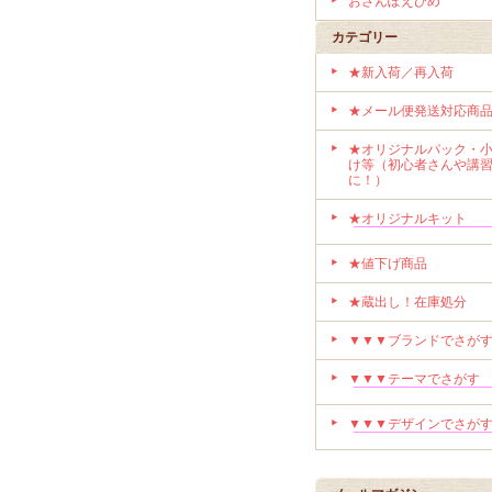
おさんぽえひめ
カテゴリー
★新入荷／再入荷
★メール便発送対応商
★オリジナルパック・
け等（初心者さんや講
に！）
★オリジナルキット
★値下げ商品
★蔵出し！在庫処分
▼▼▼ブランドでさが
▼▼▼テーマでさがす
▼▼▼デザインでさが