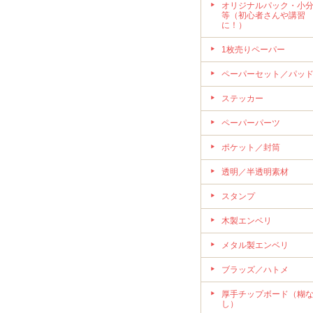
オリジナルパック・小
等（初心者さんや講習
に！）
1枚売りペーパー
ペーパーセット／パッ
ステッカー
ペーパーパーツ
ポケット／封筒
透明／半透明素材
スタンプ
木製エンベリ
メタル製エンベリ
ブラッズ／ハトメ
厚手チップボード（糊
し）