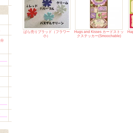
品
ばら売りブラッド（フラワー
Hugs and Kisses カードストッ
Hap
小）
クステッカー(Smoochable)
小分
習
す
す