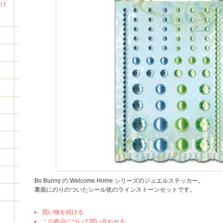
分け
ド
Bo Bunny の Welcome Home シリーズのジュエルステッカー。
裏面にのりのついたシール状のラインストーンセットです。
な
買い物を続ける
この商品について問い合わせる