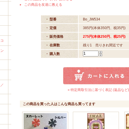
この商品を友達に教える
な
・ 型番
Bo_JW534
・ 定価
385円(本体350円、税35円)
・ 販売価格
275円(本体250円、税25円)
ポコ
・ 在庫数
残り1 売りきれ間近です
ァン
・ 購入数
イ／
» 特定商取引法に基づく表記 (返品など)
この商品を買った人はこんな商品も買ってます