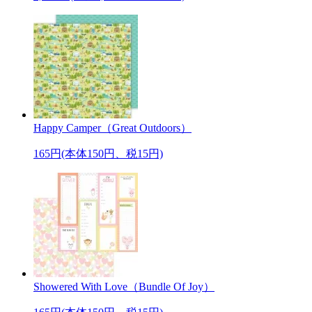
Happy Camper（Great Outdoors）
165円(本体150円、税15円)
Showered With Love（Bundle Of Joy）